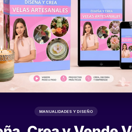
MANUALIDADES Y DISEÑO
eña, Crea y Vende V