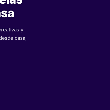
asa
reativas y
desde casa,